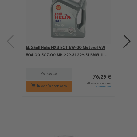
5L Shell Helix HX8 ECT 5W-30 Motoröl VW
4L A
504.00 507.00 MB 229.31 229.51 BMW LL-04
für
550050228
229
Merkzettel
76,29 €
inkl. gesetzl. MwSt., zzgl.
In den Warenkorb
Versandkosten