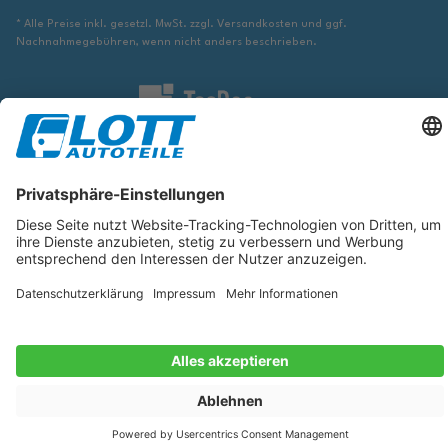
* Alle Preise inkl. gesetzl. MwSt. zzgl. Versandkosten und ggf.
Nachnahmegebühren, wenn nicht anders beschrieben.
Wir sind verpflichtet Sie darauf hinzuweisen, dass Sie ggf. ergänzende
Informationen von geeigneter Stelle beziehen müssen, um sicher zu stellen,
dass der über die Datenbank identifizierte Artikel tatsächlich dem gesuchten
entspricht und für das betreffende Automobil passt.
Die hier angezeigten Daten, insbesondere die gesamte Datenbank, dürfen
nicht kopiert werden. Es ist zu unterlassen, die Daten oder die gesamte
Datenbank ohne vorherige Zustimmung von TecDoc zu vervielfältigen, zu
verbreiten und/oder diese Handlungen durch Dritte ausführen zu lassen.
Ein Zuwiderhandeln stellt eine Urheberrechtsverletzung dar und wird
verfolgt.