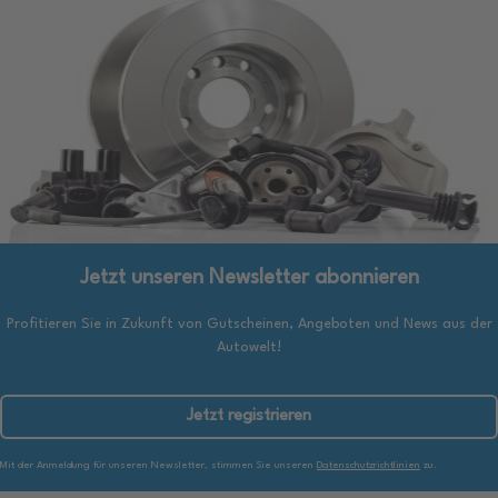
Jetzt unseren Newsletter abonnieren
Profitieren Sie in Zukunft von Gutscheinen, Angeboten und News aus der
Autowelt!
Jetzt registrieren
Mit der Anmeldung für unseren Newsletter, stimmen Sie unseren
Datenschutzrichtlinien
zu.