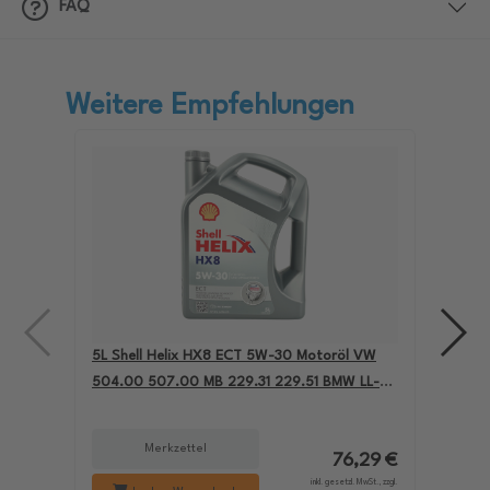
FAQ
Weitere Empfehlungen
5L Shell Helix HX8 ECT 5W-30 Motoröl VW
4L A
504.00 507.00 MB 229.31 229.51 BMW LL-04
für
550050228
229
Merkzettel
76,29 €
inkl. gesetzl. MwSt., zzgl.