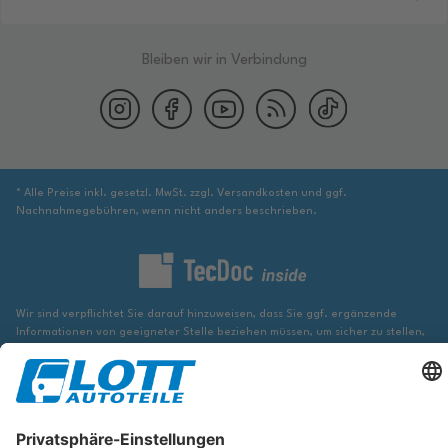
Bleiben wir in Verbindung
* Alle Preise inkl. gesetzl. MwSt. zzgl. Versandkosten und ggf.
Nachnahmegebühren, wenn nicht anders beschrieben.
Wir sind verpflichtet Sie darauf hinzuweisen, dass Sie ggf. ergänzende
Informationen von geeigneter Stelle beziehen müssen, um sicher zu stellen,
dass der über die Datenbank identifizierte Artikel tatsächlich dem gesuchten
entspricht und für das betreffende Automobil passt.
Die hier angezeigten Daten, insbesondere die gesamte Datenbank, dürfen
nicht kopiert werden. Es ist zu unterlassen, die Daten oder die gesamte
Datenbank ohne vorherige Zustimmung von TecDoc zu vervielfältigen, zu