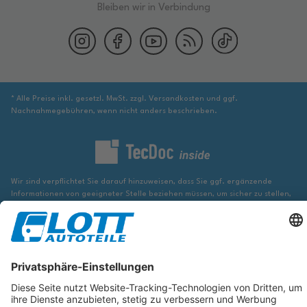
Bleiben wir in Verbindung
* Alle Preise inkl. gesetzl. MwSt. zzgl. Versandkosten und ggf.
Nachnahmegebühren, wenn nicht anders beschrieben.
Wir sind verpflichtet Sie darauf hinzuweisen, dass Sie ggf. ergänzende
Informationen von geeigneter Stelle beziehen müssen, um sicher zu stellen,
dass der über die Datenbank identifizierte Artikel tatsächlich dem gesuchten
entspricht und für das betreffende Automobil passt.
Die hier angezeigten Daten, insbesondere die gesamte Datenbank, dürfen
nicht kopiert werden. Es ist zu unterlassen, die Daten oder die gesamte
Datenbank ohne vorherige Zustimmung von TecDoc zu vervielfältigen, zu
verbreiten und/oder diese Handlungen durch Dritte ausführen zu lassen.
Ein Zuwiderhandeln stellt eine Urheberrechtsverletzung dar und wird
verfolgt.