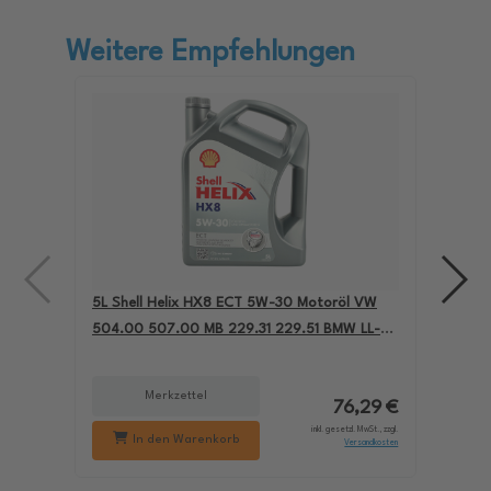
Weitere Empfehlungen
5L Shell Helix HX8 ECT 5W-30 Motoröl VW
4L A
504.00 507.00 MB 229.31 229.51 BMW LL-04
für
550050228
229
Merkzettel
76,29 €
inkl. gesetzl. MwSt., zzgl.
In den Warenkorb
Versandkosten