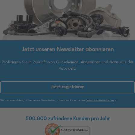
Jetzt unseren Newsletter abonnieren
Profitieren Sie in Zukunft von Gutscheinen, Angeboten und News aus der
Autowelt!
Jetzt registrieren
Mit der Anmeldung für unseren Newsletter, stimmen Sie unseren
Datenschutzrichtlinien
zu.
500.000 zufriedene Kunden pro Jahr