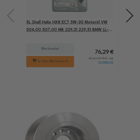
5L Shell Helix HX8 ECT 5W-30 Motoröl VW
4L A
504.00 507.00 MB 229.31 229.51 BMW LL-04
für
550050228
229
Merkzettel
76,29 €
inkl. gesetzl. MwSt., zzgl.
In den Warenkorb
Versandkosten