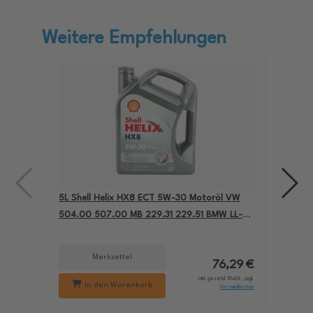
Weitere Empfehlungen
5L Shell Helix HX8 ECT 5W-30 Motoröl VW
4L A
504.00 507.00 MB 229.31 229.51 BMW LL-04
für
550050228
229
Merkzettel
76,29 €
inkl. gesetzl. MwSt., zzgl.
In den Warenkorb
Versandkosten