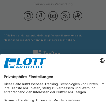
Bleiben wir in Verbindung
* Alle Preise inkl. gesetzl. MwSt. zzgl. Versandkosten und ggf.
Nachnahmegebühren, wenn nicht anders beschrieben.
Wir sind verpflichtet Sie darauf hinzuweisen, dass Sie ggf. ergänzende
Informationen von geeigneter Stelle beziehen müssen, um sicher zu stellen,
dass der über die Datenbank identifizierte Artikel tatsächlich dem gesuchten
entspricht und für das betreffende Automobil passt.
Die hier angezeigten Daten, insbesondere die gesamte Datenbank, dürfen
nicht kopiert werden. Es ist zu unterlassen, die Daten oder die gesamte
Datenbank ohne vorherige Zustimmung von TecDoc zu vervielfältigen, zu
verbreiten und/oder diese Handlungen durch Dritte ausführen zu lassen.
Ein Zuwiderhandeln stellt eine Urheberrechtsverletzung dar und wird