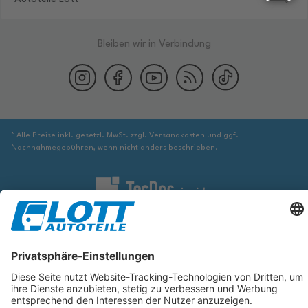
Bleiben wir in Verbindung
* Alle Preise inkl. gesetzl. MwSt. zzgl. Versandkosten und ggf.
Nachnahmegebühren, wenn nicht anders beschrieben.
Wir sind verpflichtet Sie darauf hinzuweisen, dass Sie ggf. ergänzende
Informationen von geeigneter Stelle beziehen müssen, um sicher zu stellen,
dass der über die Datenbank identifizierte Artikel tatsächlich dem gesuchten
entspricht und für das betreffende Automobil passt.
Die hier angezeigten Daten, insbesondere die gesamte Datenbank, dürfen
nicht kopiert werden. Es ist zu unterlassen, die Daten oder die gesamte
Datenbank ohne vorherige Zustimmung von TecDoc zu vervielfältigen, zu