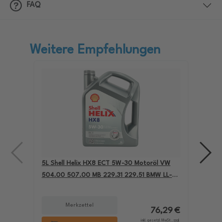
FAQ
Weitere Empfehlungen
5L Shell Helix HX8 ECT 5W-30 Motoröl VW
4L A
504.00 507.00 MB 229.31 229.51 BMW LL-04
für
550050228
229
Merkzettel
76,29 €
inkl. gesetzl. MwSt., zzgl.