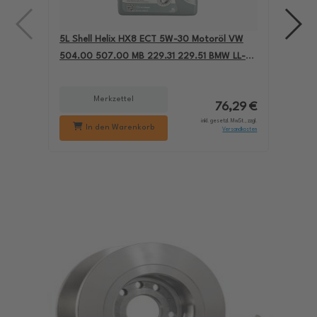
5L Shell Helix HX8 ECT 5W-30 Motoröl VW
4L A
504.00 507.00 MB 229.31 229.51 BMW LL-04
für
550050228
229
Merkzettel
76,29 €
inkl. gesetzl. MwSt., zzgl.
In den Warenkorb
Versandkosten