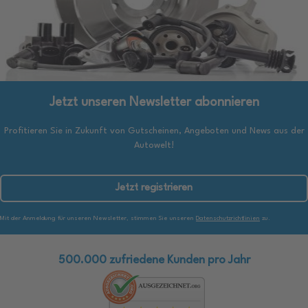
Jetzt unseren Newsletter abonnieren
Profitieren Sie in Zukunft von Gutscheinen, Angeboten und News aus der
Autowelt!
Jetzt registrieren
Mit der Anmeldung für unseren Newsletter, stimmen Sie unseren
Datenschutzrichtlinien
zu.
500.000 zufriedene Kunden pro Jahr