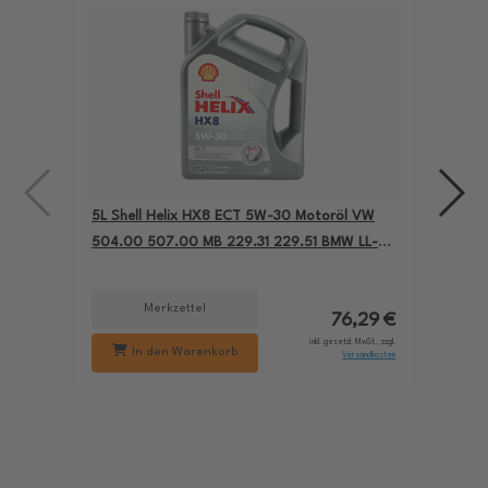
5L Shell Helix HX8 ECT 5W-30 Motoröl VW
4L A
504.00 507.00 MB 229.31 229.51 BMW LL-04
für
550050228
229
Merkzettel
76,29 €
inkl. gesetzl. MwSt., zzgl.
In den Warenkorb
Versandkosten