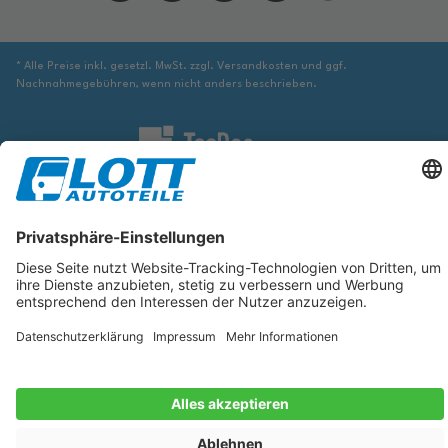
* Alle Preise inkl. gesetzl. MwSt. zzgl. Versandkosten und ggf.
Nachnahmegebühren, wenn nicht anders beschrieben.
Wir sind verpflichtet Sie darauf hinzuweisen, dass Sie ggf. ergänzende
Informationen von geeigneter Stelle beziehen müssen, um sicher zu stellen,
dass der über die Datenbank identifizierte Artikel tatsächlich dem gesuchten
entspricht und für das betreffende Automobil passt.
Die hier angezeigten Daten, insbesondere die gesamte Datenbank, dürfen
nicht kopiert werden. Es ist zu unterlassen, die Daten oder die gesamte
Datenbank ohne vorherige Zustimmung von TecDoc zu vervielfältigen, zu
verbreiten und/oder diese Handlungen durch Dritte ausführen zu lassen.
Ein Zuwiderhandeln stellt eine Urheberrechtsverletzung dar und wird
verfolgt.