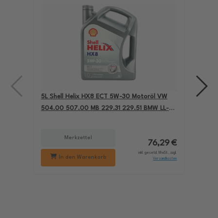
5L Shell Helix HX8 ECT 5W-30 Motoröl VW
4L A
504.00 507.00 MB 229.31 229.51 BMW LL-04
für
550050228
229
Merkzettel
76,29 €
inkl. gesetzl. MwSt., zzgl.
In den Warenkorb
Versandkosten