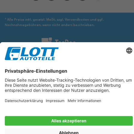
* Alle Preise inkl. gesetzl. MwSt. zzgl. Versandkosten und ggf.
Nachnahmegebühren, wenn nicht anders beschrieben.
Wir sind verpflichtet Sie darauf hinzuweisen, dass Sie ggf. ergänzende
Informationen von geeigneter Stelle beziehen müssen, um sicher zu stellen,
dass der über die Datenbank identifizierte Artikel tatsächlich dem gesuchten
entspricht und für das betreffende Automobil passt.
Die hier angezeigten Daten, insbesondere die gesamte Datenbank, dürfen
nicht kopiert werden. Es ist zu unterlassen, die Daten oder die gesamte
Datenbank ohne vorherige Zustimmung von TecDoc zu vervielfältigen, zu
verbreiten und/oder diese Handlungen durch Dritte ausführen zu lassen.
Ein Zuwiderhandeln stellt eine Urheberrechtsverletzung dar und wird
verfolgt.