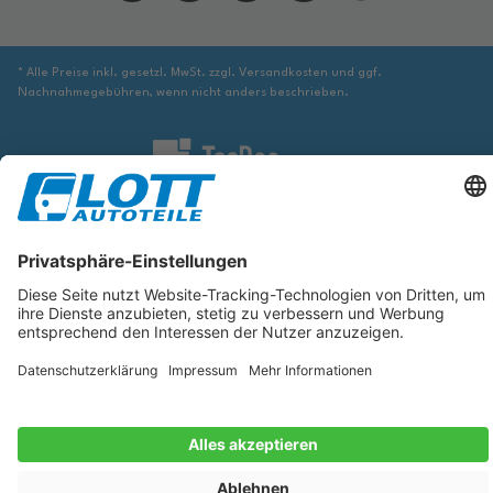
* Alle Preise inkl. gesetzl. MwSt. zzgl. Versandkosten und ggf.
Nachnahmegebühren, wenn nicht anders beschrieben.
Wir sind verpflichtet Sie darauf hinzuweisen, dass Sie ggf. ergänzende
Informationen von geeigneter Stelle beziehen müssen, um sicher zu stellen,
dass der über die Datenbank identifizierte Artikel tatsächlich dem gesuchten
entspricht und für das betreffende Automobil passt.
Die hier angezeigten Daten, insbesondere die gesamte Datenbank, dürfen
nicht kopiert werden. Es ist zu unterlassen, die Daten oder die gesamte
Datenbank ohne vorherige Zustimmung von TecDoc zu vervielfältigen, zu
verbreiten und/oder diese Handlungen durch Dritte ausführen zu lassen.
Ein Zuwiderhandeln stellt eine Urheberrechtsverletzung dar und wird
verfolgt.