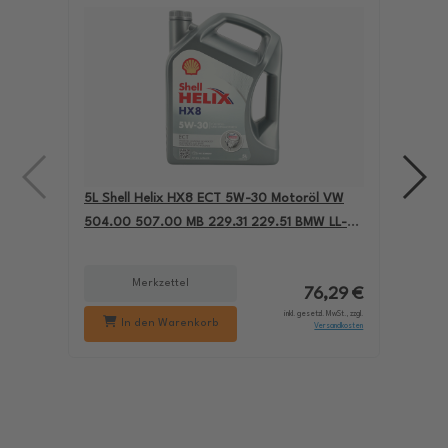
5L Shell Helix HX8 ECT 5W-30 Motoröl VW
4L A
504.00 507.00 MB 229.31 229.51 BMW LL-04
für
550050228
229
Merkzettel
76,29 €
inkl. gesetzl. MwSt., zzgl.
In den Warenkorb
Versandkosten