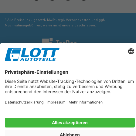
* Alle Preise inkl. gesetzl. MwSt. zzgl. Versandkosten und ggf.
Nachnahmegebühren, wenn nicht anders beschrieben.
Wir sind verpflichtet Sie darauf hinzuweisen, dass Sie ggf. ergänzende
Informationen von geeigneter Stelle beziehen müssen, um sicher zu stellen,
dass der über die Datenbank identifizierte Artikel tatsächlich dem gesuchten
entspricht und für das betreffende Automobil passt.
Die hier angezeigten Daten, insbesondere die gesamte Datenbank, dürfen
nicht kopiert werden. Es ist zu unterlassen, die Daten oder die gesamte
Datenbank ohne vorherige Zustimmung von TecDoc zu vervielfältigen, zu
verbreiten und/oder diese Handlungen durch Dritte ausführen zu lassen.
Ein Zuwiderhandeln stellt eine Urheberrechtsverletzung dar und wird
verfolgt.