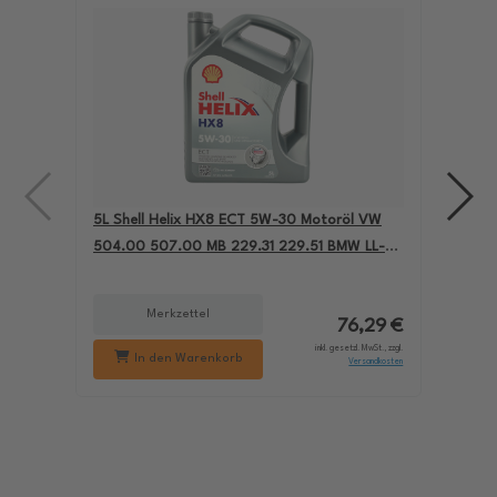
5L Shell Helix HX8 ECT 5W-30 Motoröl VW
4L A
504.00 507.00 MB 229.31 229.51 BMW LL-04
für
550050228
229
Merkzettel
76,29 €
inkl. gesetzl. MwSt., zzgl.
In den Warenkorb
Versandkosten