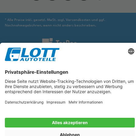
* Alle Preise inkl. gesetzl. MwSt. zzgl. Versandkosten und ggf.
Nachnahmegebühren, wenn nicht anders beschrieben.
Wir sind verpflichtet Sie darauf hinzuweisen, dass Sie ggf. ergänzende
Informationen von geeigneter Stelle beziehen müssen, um sicher zu stellen,
dass der über die Datenbank identifizierte Artikel tatsächlich dem gesuchten
entspricht und für das betreffende Automobil passt.
Die hier angezeigten Daten, insbesondere die gesamte Datenbank, dürfen
nicht kopiert werden. Es ist zu unterlassen, die Daten oder die gesamte
Datenbank ohne vorherige Zustimmung von TecDoc zu vervielfältigen, zu
verbreiten und/oder diese Handlungen durch Dritte ausführen zu lassen.
Ein Zuwiderhandeln stellt eine Urheberrechtsverletzung dar und wird
verfolgt.