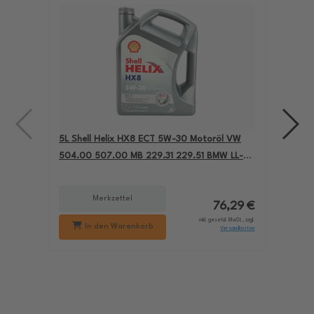
5L Shell Helix HX8 ECT 5W-30 Motoröl VW
4L A
504.00 507.00 MB 229.31 229.51 BMW LL-04
für
550050228
229
Merkzettel
76,29 €
inkl. gesetzl. MwSt., zzgl.
In den Warenkorb
Versandkosten