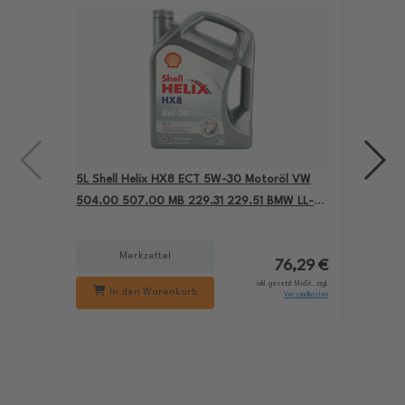
5L Shell Helix HX8 ECT 5W-30 Motoröl VW
4L A
504.00 507.00 MB 229.31 229.51 BMW LL-04
für
550050228
229
Merkzettel
76,29 €
inkl. gesetzl. MwSt., zzgl.
In den Warenkorb
Versandkosten