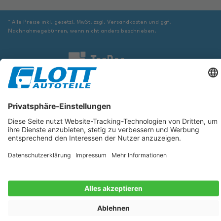
* Alle Preise inkl. gesetzl. MwSt. zzgl. Versandkosten und ggf.
Nachnahmegebühren, wenn nicht anders beschrieben.
Wir sind verpflichtet Sie darauf hinzuweisen, dass Sie ggf. ergänzende
Informationen von geeigneter Stelle beziehen müssen, um sicher zu stellen,
dass der über die Datenbank identifizierte Artikel tatsächlich dem gesuchten
entspricht und für das betreffende Automobil passt.
Die hier angezeigten Daten, insbesondere die gesamte Datenbank, dürfen
nicht kopiert werden. Es ist zu unterlassen, die Daten oder die gesamte
Datenbank ohne vorherige Zustimmung von TecDoc zu vervielfältigen, zu
verbreiten und/oder diese Handlungen durch Dritte ausführen zu lassen.
Ein Zuwiderhandeln stellt eine Urheberrechtsverletzung dar und wird
verfolgt.