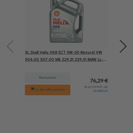
5L Shell Helix HX8 ECT 5W-30 Motoröl VW
4L A
504.00 507.00 MB 229.31 229.51 BMW LL-04
für
550050228
229
Merkzettel
76,29 €
inkl. gesetzl. MwSt., zzgl.
In den Warenkorb
Versandkosten