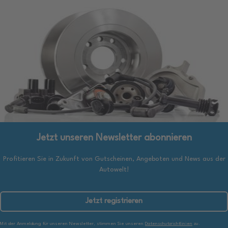
Jetzt unseren Newsletter abonnieren
Profitieren Sie in Zukunft von Gutscheinen, Angeboten und News aus der
Autowelt!
Jetzt registrieren
Mit der Anmeldung für unseren Newsletter, stimmen Sie unseren
Datenschutzrichtlinien
zu.