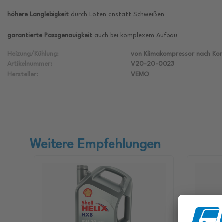
höhere Langlebigkeit
durch Löten anstatt Schweißen
garantierte Passgenauigkeit
auch bei komplexem Aufbau
Heizung/Kühlung:
von Klimakompressor nach Ko
Artikelnummer:
V20-20-0023
Hersteller:
VEMO
Weitere Empfehlungen