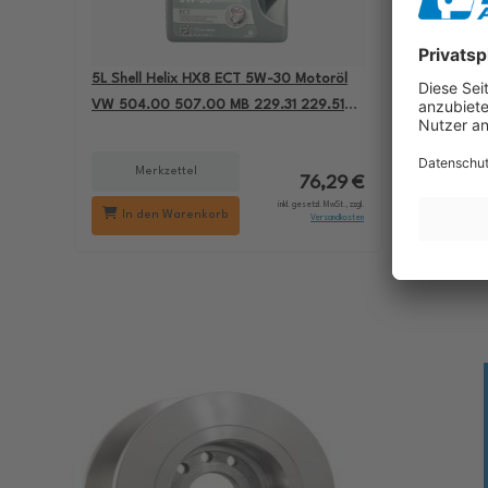
5L Shell Helix HX8 ECT 5W-30 Motoröl
4L Aral B
VW 504.00 507.00 MB 229.31 229.51
passend 
BMW LL-04 550050228
501.01 M
Merkzettel
Me
76,29 €
inkl. gesetzl. MwSt., zzgl.
In den Warenkorb
In d
Versandkosten