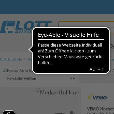
Alle Kategorien
KFZ-Ersatzteile
Lott Autoteile
KFZ-Ersatzteile
Klimaanlage & Heizung
Druckleitu
Wählen Sie ihr Fahrzeug, um dazu passende A
VEMO Hochdru