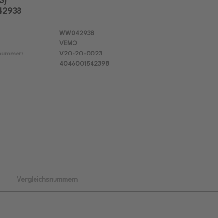
3)
42938
WW042938
VEMO
lnummer:
V20-20-0023
4046001542398
Vergleichsnummern