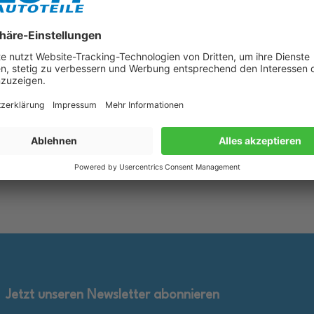
lueTronic II 10W-40 Motoröl
1L BMW M TwinPower Turbo 10W
für Fiat 9.55535 D2 VW 505.00
Motoröl passend für BMW M3 
B 229.3
550042357
rkzettel
Merkzettel
25,89 €
inkl. gesetzl. MwSt., zzgl.
inkl. ge
en Warenkorb
In den Warenkorb
Versandkosten
Jetzt unseren Newsletter abonnieren