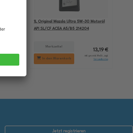
-60
1L Original Mazda Ultra 5W-30 Motoröl
BMW M5
API SL/CF ACEA A5/B5 214204
Merkzettel
18,29 €
13,19 €
setzl. MwSt., zzgl.
inkl. gesetzl. MwSt., zzgl.
In den Warenkorb
Versandkosten
Versandkosten
Jetzt registrieren