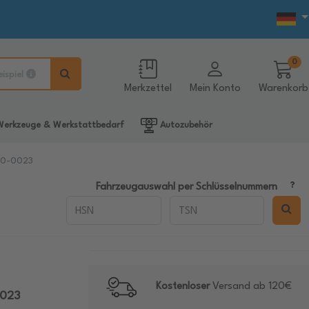
0
eispiel
Merkzettel
Mein Konto
Warenkorb
erkzeuge & Werkstattbedarf
Autozubehör
-20-0023
Fahrzeugauswahl per Schlüsselnummern
Kostenloser
Versand ab 120€
0023