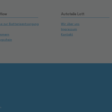
 How
Autoteile Lott
se zur Batterieentsorgung
Wir über uns
Impressum
mmern
Kontakt
ugschein
,
n