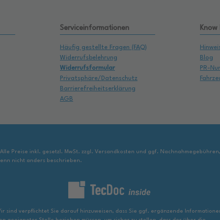
Serviceinformationen
Know
Häufig gestellte Fragen (FAQ)
Hinwei
Widerrufsbelehrung
Blog
Widerrufsformular
PR-Nu
Privatsphäre/Datenschutz
Fahrze
Barrierefreiheitserklärung
AGB
 Alle Preise inkl. gesetzl. MwSt. zzgl. Versandkosten und ggf. Nachnahmegebühren
enn nicht anders beschrieben.
ir sind verpflichtet Sie darauf hinzuweisen, dass Sie ggf. ergänzende Informatione