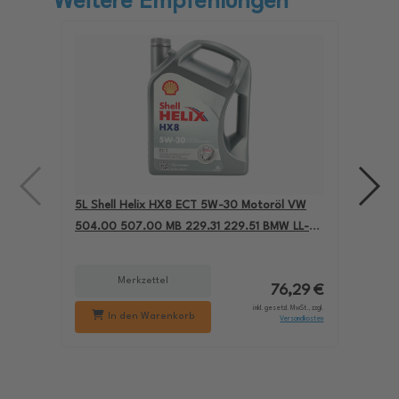
Weitere Empfehlungen
5L Shell Helix HX8 ECT 5W-30 Motoröl VW
4L A
504.00 507.00 MB 229.31 229.51 BMW LL-04
für
550050228
229
Merkzettel
76,29 €
inkl. gesetzl. MwSt., zzgl.
In den Warenkorb
Versandkosten