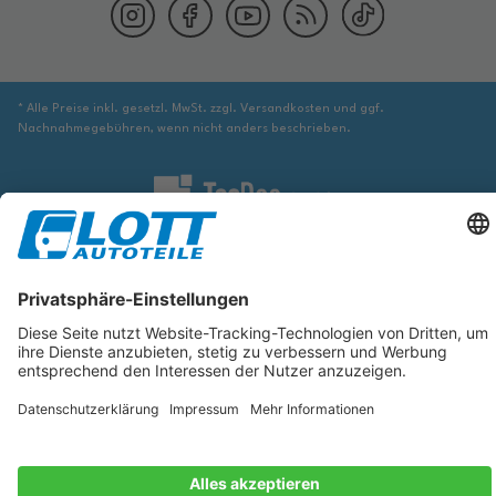
* Alle Preise inkl. gesetzl. MwSt. zzgl. Versandkosten und ggf.
Nachnahmegebühren, wenn nicht anders beschrieben.
Wir sind verpflichtet Sie darauf hinzuweisen, dass Sie ggf. ergänzende
Informationen von geeigneter Stelle beziehen müssen, um sicher zu stellen,
dass der über die Datenbank identifizierte Artikel tatsächlich dem gesuchten
entspricht und für das betreffende Automobil passt.
Die hier angezeigten Daten, insbesondere die gesamte Datenbank, dürfen
nicht kopiert werden. Es ist zu unterlassen, die Daten oder die gesamte
Datenbank ohne vorherige Zustimmung von TecDoc zu vervielfältigen, zu
verbreiten und/oder diese Handlungen durch Dritte ausführen zu lassen.
Ein Zuwiderhandeln stellt eine Urheberrechtsverletzung dar und wird
verfolgt.