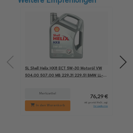
Weitere Empfehlungen
5L Shell Helix HX8 ECT 5W-30 Motoröl VW
4L A
504.00 507.00 MB 229.31 229.51 BMW LL-04
für
550050228
229
Merkzettel
76,29 €
inkl. gesetzl. MwSt., zzgl.
In den Warenkorb
Versandkosten