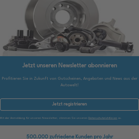
Jetzt unseren Newsletter abonnieren
Profitieren Sie in Zukunft von Gutscheinen, Angeboten und News aus der
Autowelt!
Jetzt registrieren
Mit der Anmeldung für unseren Newsletter, stimmen Sie unseren
Datenschutzrichtlinien
zu.
500.000 zufriedene Kunden pro Jahr