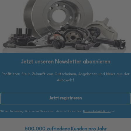
Jetzt unseren Newsletter abonnieren
Profitieren Sie in Zukunft von Gutscheinen, Angeboten und News aus der
Autowelt!
Jetzt registrieren
Mit der Anmeldung für unseren Newsletter, stimmen Sie unseren
Datenschutzrichtlinien
zu.
500.000 zufriedene Kunden pro Jahr