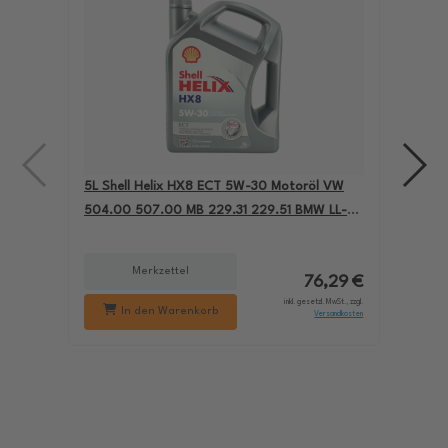
5L Shell Helix HX8 ECT 5W-30 Motoröl VW
4L A
504.00 507.00 MB 229.31 229.51 BMW LL-04
für
550050228
229
Merkzettel
76,29 €
inkl. gesetzl. MwSt., zzgl.
In den Warenkorb
Versandkosten