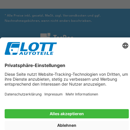
* Alle Preise inkl. gesetzl. MwSt. zzgl. Versandkosten und ggf.
Nachnahmegebühren, wenn nicht anders beschrieben.
Wir sind verpflichtet Sie darauf hinzuweisen, dass Sie ggf. ergänzende
Informationen von geeigneter Stelle beziehen müssen, um sicher zu stellen,
dass der über die Datenbank identifizierte Artikel tatsächlich dem gesuchten
entspricht und für das betreffende Automobil passt.
Die hier angezeigten Daten, insbesondere die gesamte Datenbank, dürfen
nicht kopiert werden. Es ist zu unterlassen, die Daten oder die gesamte
Datenbank ohne vorherige Zustimmung von TecDoc zu vervielfältigen, zu
verbreiten und/oder diese Handlungen durch Dritte ausführen zu lassen.
Ein Zuwiderhandeln stellt eine Urheberrechtsverletzung dar und wird
verfolgt.