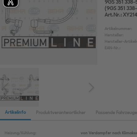
9GS 351 338-
(9GS 351 338
Art.Nr.: XY21
Artikelnummer:
Hersteller:
Hersteller-Artike
EAN-Nr.:
Artikelinfo
Produktverantwortlicher
Passende Fahrzeuge
Heizung/Kühlung:
von Verdampfer nach Klimako