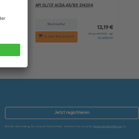
BMW M5
API SL/CF ACEA A5/B5 214204
Merkzettel
18,29 €
13,19 €
setzl. MwSt., zzgl.
inkl. gesetzl. MwSt., zzgl.
In den Warenkorb
Versandkosten
Versandkosten
Jetzt registrieren
Mit der Anmeldung für unseren Newsletter, stimmen Sie unseren
Datenschutzrichtlinien
zu.