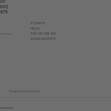
501
-501)
4875
XY214875
HELLA
lnummer:
9GS 351 338-501
4045621409272
Vergleichsnummern
mpressor