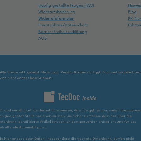
Häufig gestellte Fragen (FAQ)
Hinwei
Widerrufsbelehrung
Blog
Widerrufsformular
PR-Nu
Privatsphäre/Datenschutz
Fahrze
Barrierefreiheitserklärung
AGB
 Alle Preise inkl. gesetzl. MwSt. zzgl. Versandkosten und ggf. Nachnahmegebühren
enn nicht anders beschrieben.
ir sind verpflichtet Sie darauf hinzuweisen, dass Sie ggf. ergänzende Informatione
on geeigneter Stelle beziehen müssen, um sicher zu stellen, dass der über die
atenbank identifizierte Artikel tatsächlich dem gesuchten entspricht und für das
etreffende Automobil passt.
ie hier angezeigten Daten, insbesondere die gesamte Datenbank, dürfen nicht