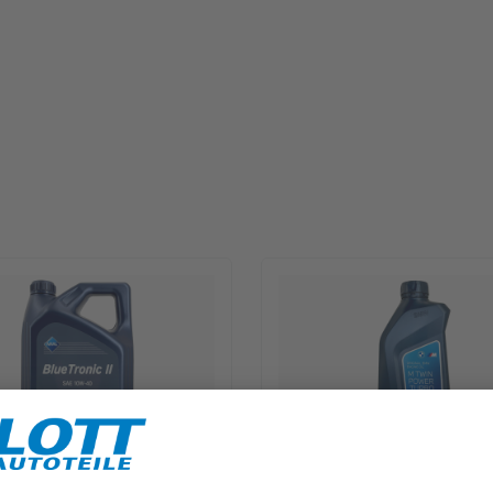
lueTronic II 10W-40 Motoröl
1L BMW M TwinPower Turbo 10W