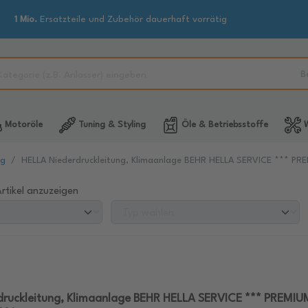
1 Mio.
Ersatzteile und Zubehör dauerhaft vorrätig
B
Motoröle
Tuning & Styling
Öle & Betriebsstoffe
W
ng
HELLA Niederdruckleitung, Klimaanlage BEHR HELLA SERVICE *** PR
rtikel anzuzeigen
ruckleitung, Klimaanlage BEHR HELLA SERVICE *** PREMIUM