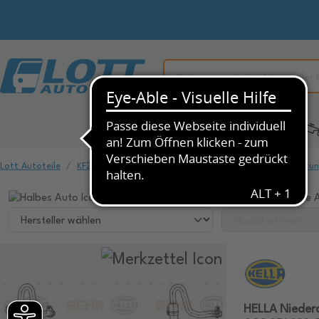
Alle Kategorien
KFZ-Ersatzteile
Lott Autoteile
KFZ-Ersatzteile
Klimaanlage & Heizung
Druckleitu
Wählen Sie ihr Fahrzeug, um dazu passende A
HELLA Niederd