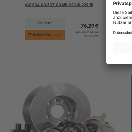
VW 504.00 507.00 MB 229.31 229.51
passend 
BMW LL-04 550050228
501.01 M
Merkzettel
Me
76,29 €
inkl. gesetzl. MwSt., zzgl.
In den Warenkorb
In d
Versandkosten