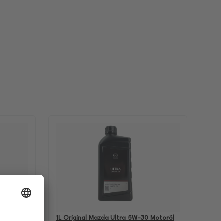
-60
1L Original Mazda Ultra 5W-30 Motoröl