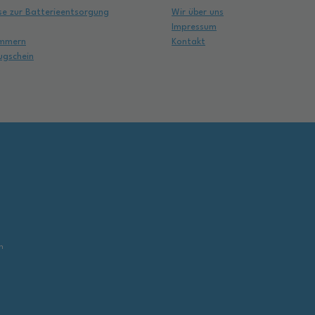
se zur Batterieentsorgung
Wir über uns
Impressum
mmern
Kontakt
ugschein
,
n