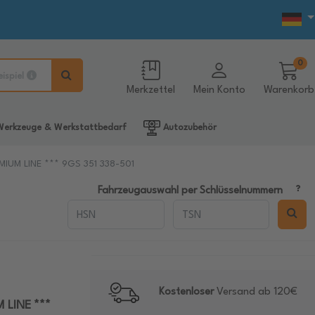
0
eispiel
Merkzettel
Mein Konto
Warenkorb
erkzeuge & Werkstattbedarf
Autozubehör
EMIUM LINE *** 9GS 351 338-501
Fahrzeugauswahl per Schlüsselnummern
Kostenloser
Versand ab 120€
 LINE ***