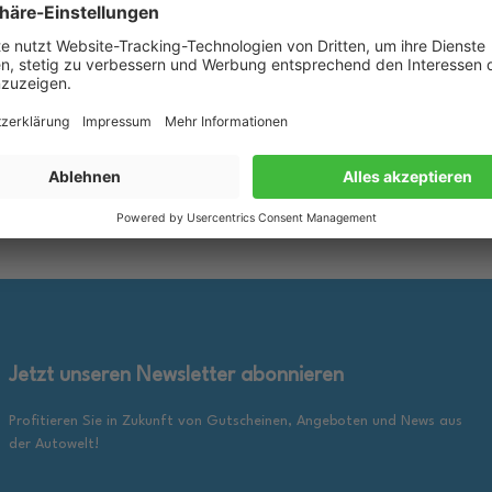
für Fiat 9.55535 D2 VW 505.00
Motoröl passend für BMW M3 
B 229.3
550042357
rkzettel
Merkzettel
25,89 €
inkl. gesetzl. MwSt., zzgl.
inkl. ge
en Warenkorb
In den Warenkorb
Versandkosten
Jetzt unseren Newsletter abonnieren
Profitieren Sie in Zukunft von Gutscheinen, Angeboten und News aus
der Autowelt!