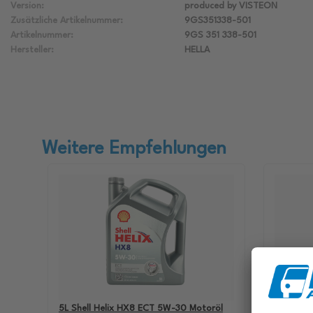
Version:
produced by VISTEON
Zusätzliche Artikelnummer:
9GS351338-501
Artikelnummer:
9GS 351 338-501
Hersteller:
HELLA
Weitere Empfehlungen
5L Shell Helix HX8 ECT 5W-30 Motoröl
4L Aral B