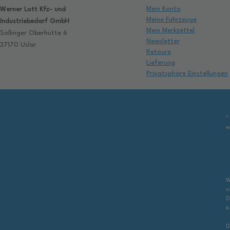
Mein Konto
Werner Lott Kfz- und
Meine Fahrzeuge
Industriebedarf GmbH
Mein Merkzettel
Sollinger Oberhütte 6
Newsletter
37170 Uslar
Retoure
Lieferung
Privatsphäre Einstellungen
*
w
W
v
D
b
D