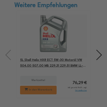
Weitere Empfehlungen
5L Shell Helix HX8 ECT 5W-30 Motoröl VW
4L A
504.00 507.00 MB 229.31 229.51 BMW LL-04
für
550050228
229
Merkzettel
76,29 €
inkl. gesetzl. MwSt., zzgl.
In den Warenkorb
Versandkosten