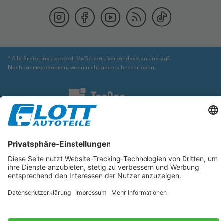
* Alle Preise inkl. gesetzl. MwSt. zzgl. Versandkosten und ggf.
Nachnahmegebühren, wenn nicht anders beschrieben.
Wir sind verpflichtet Sie darauf hinzuweisen, dass Sie ggf. ergänzende
Informationen von geeigneter Stelle beziehen müssen, um sicher zu stellen,
dass der über die Datenbank identifizierte Artikel tatsächlich dem gesuchten
entspricht und für das betreffende Automobil passt.
Die hier angezeigten Daten, insbesondere die gesamte Datenbank, dürfen
nicht kopiert werden. Es ist zu unterlassen, die Daten oder die gesamte
Datenbank ohne vorherige Zustimmung von TecDoc zu vervielfältigen, zu
verbreiten und/oder diese Handlungen durch Dritte ausführen zu lassen.
Ein Zuwiderhandeln stellt eine Urheberrechtsverletzung dar und wird
verfolgt.