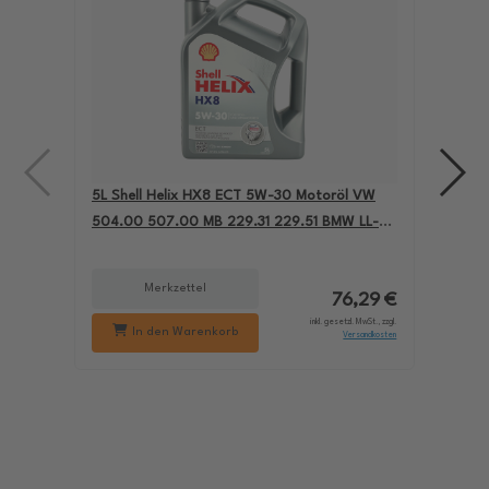
5L Shell Helix HX8 ECT 5W-30 Motoröl VW
4L A
504.00 507.00 MB 229.31 229.51 BMW LL-04
für
550050228
229
Merkzettel
76,29 €
inkl. gesetzl. MwSt., zzgl.
In den Warenkorb
Versandkosten