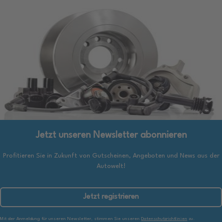
Jetzt unseren Newsletter abonnieren
Profitieren Sie in Zukunft von Gutscheinen, Angeboten und News aus der
Autowelt!
Jetzt registrieren
Mit der Anmeldung für unseren Newsletter, stimmen Sie unseren
Datenschutzrichtlinien
zu.