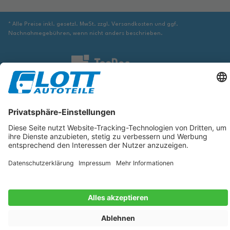
* Alle Preise inkl. gesetzl. MwSt. zzgl. Versandkosten und ggf.
Nachnahmegebühren, wenn nicht anders beschrieben.
Wir sind verpflichtet Sie darauf hinzuweisen, dass Sie ggf. ergänzende
Informationen von geeigneter Stelle beziehen müssen, um sicher zu stellen,
dass der über die Datenbank identifizierte Artikel tatsächlich dem gesuchten
entspricht und für das betreffende Automobil passt.
Die hier angezeigten Daten, insbesondere die gesamte Datenbank, dürfen
nicht kopiert werden. Es ist zu unterlassen, die Daten oder die gesamte
Datenbank ohne vorherige Zustimmung von TecDoc zu vervielfältigen, zu
verbreiten und/oder diese Handlungen durch Dritte ausführen zu lassen.
Ein Zuwiderhandeln stellt eine Urheberrechtsverletzung dar und wird
verfolgt.