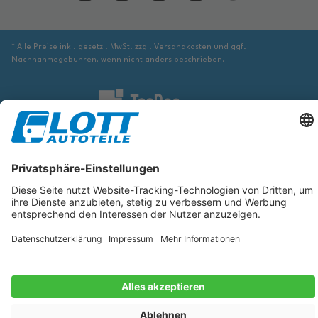
* Alle Preise inkl. gesetzl. MwSt. zzgl. Versandkosten und ggf.
Nachnahmegebühren, wenn nicht anders beschrieben.
Wir sind verpflichtet Sie darauf hinzuweisen, dass Sie ggf. ergänzende
Informationen von geeigneter Stelle beziehen müssen, um sicher zu stellen,
dass der über die Datenbank identifizierte Artikel tatsächlich dem gesuchten
entspricht und für das betreffende Automobil passt.
Die hier angezeigten Daten, insbesondere die gesamte Datenbank, dürfen
nicht kopiert werden. Es ist zu unterlassen, die Daten oder die gesamte
Datenbank ohne vorherige Zustimmung von TecDoc zu vervielfältigen, zu
verbreiten und/oder diese Handlungen durch Dritte ausführen zu lassen.
Ein Zuwiderhandeln stellt eine Urheberrechtsverletzung dar und wird
verfolgt.