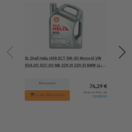
5L Shell Helix HX8 ECT 5W-30 Motoröl VW
4L A
504.00 507.00 MB 229.31 229.51 BMW LL-04
für
550050228
229
Merkzettel
76,29 €
inkl. gesetzl. MwSt., zzgl.
In den Warenkorb
Versandkosten