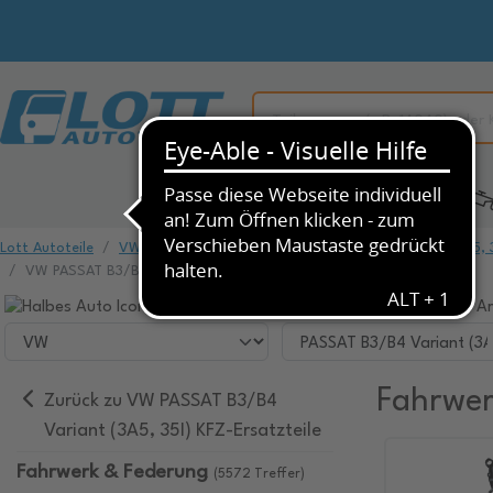
Alle Kategorien
KFZ-Ersatzteile
Lott Autoteile
VW
VW PASSAT
VW PASSAT B3/B4 Variant (3A5, 3
VW PASSAT B3/B4 Variant (3A5, 35I) Fahrwerk & Federung
Wählen Sie ihr Fahrzeug, um dazu passende Ar
Fahrwer
Zurück zu VW PASSAT B3/B4
Variant (3A5, 35I) KFZ-Ersatzteile
Fahrwerk & Federung
(5572 Treffer)