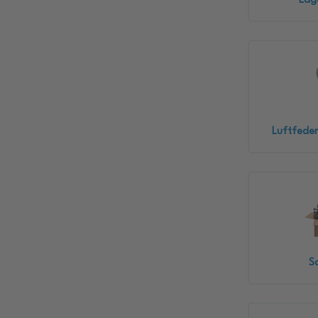
Lag
Luftfeder
S