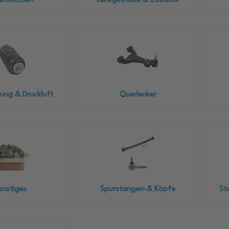
erbuchsen
Lenkgetriebe & Zubehör
ung & Druckluft
Querlenker
onstiges
Spurstangen-& Köpfe
St