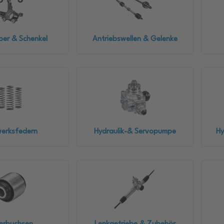
per & Schenkel
Antriebswellen & Gelenke
werksfedern
Hydraulik-& Servopumpe
Hy