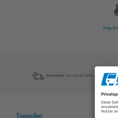
Trag-& 
Kostenloser
Versand ab 120€
Topseller