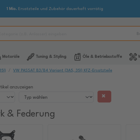
1 Mio.
Ersatzteile und Zubehör dauerhaft vorrätig
B
Motoröle
Tuning & Styling
Öle & Betriebsstoffe
W
5I)
VW PASSAT B3/B4 Variant (3A5, 35I) KFZ-Ersatzteile
tikel anzuzeigen
k & Federung