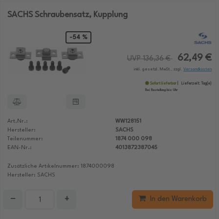
SACHS Schraubensatz, Kupplung
-54 %
62,49 €
UVP 136,36 €
inkl. gesetzl. MwSt., zzgl.
Versandkosten
Sofort lieferbar
Lieferzeit:
Tag(e)
Bei Bestellung bis:
Uhr
Art.Nr.:
WW128151
Hersteller:
SACHS
Teilenummer:
1874 000 098
EAN-Nr.:
4013872387045
Zusätzliche Artikelnummer: 1874000098
Hersteller: SACHS
−
+
In den Warenkorb