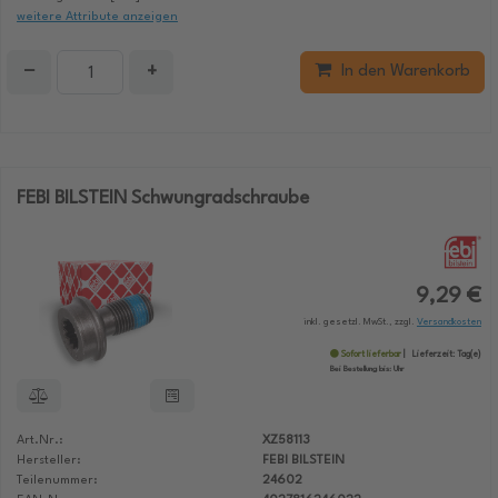
weitere Attribute anzeigen
−
+
In den Warenkorb
FEBI BILSTEIN Schwungradschraube
9,29 €
inkl. gesetzl. MwSt., zzgl.
Versandkosten
Sofort lieferbar
Lieferzeit:
Tag(e)
Bei Bestellung bis:
Uhr
Art.Nr.:
XZ58113
Hersteller:
FEBI BILSTEIN
Teilenummer:
24602