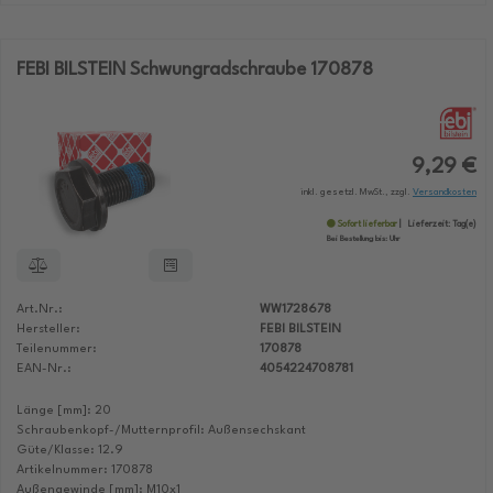
FEBI BILSTEIN Schwungradschraube 170878
9,29 €
inkl. gesetzl. MwSt., zzgl.
Versandkosten
Sofort lieferbar
Lieferzeit:
Tag(e)
Bei Bestellung bis:
Uhr
Art.Nr.:
WW1728678
Hersteller:
FEBI BILSTEIN
Teilenummer:
170878
EAN-Nr.:
4054224708781
Länge [mm]: 20
Schraubenkopf-/Mutternprofil: Außensechskant
Güte/Klasse: 12.9
Artikelnummer: 170878
Außengewinde [mm]: M10x1