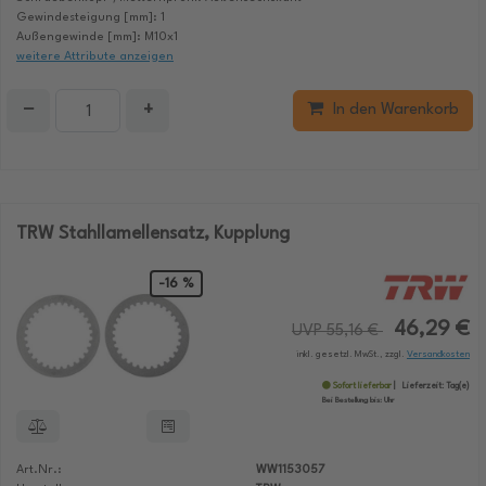
Gewindesteigung [mm]: 1
Außengewinde [mm]: M10x1
weitere Attribute anzeigen
−
+
In den Warenkorb
TRW Stahllamellensatz, Kupplung
-16 %
46,29 €
UVP 55,16 €
inkl. gesetzl. MwSt., zzgl.
Versandkosten
Sofort lieferbar
Lieferzeit:
Tag(e)
Bei Bestellung bis:
Uhr
Art.Nr.:
WW1153057