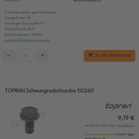
EAN-Nr.:
4027816246022
Einbauposition: getriebeseitig
Länge [mm]: 19
benötigte Stückzahl: 10
Güte/Klasse: 12.9
Artikelnummer: 24602
weitere Attribute anzeigen
−
+
In den Warenkorb
TOPRAN Schwungradschraube 110260
9,19 €
inkl. gesetzl. MwSt., zzgl.
Versandkosten
Nur wenige verfügbar
Lieferzeit:
Tag(e)
Bei Bestellung bis:
Uhr