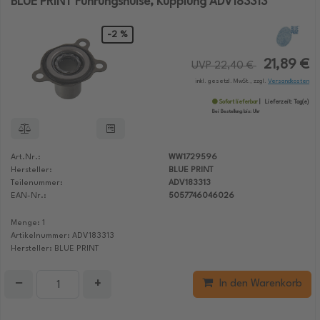
BLUE PRINT Führungshülse, Kupplung ADV183313
-2 %
21,89 €
UVP 22,40 €
inkl. gesetzl. MwSt., zzgl.
Versandkosten
Sofort lieferbar
Lieferzeit:
Tag(e)
Bei Bestellung bis:
Uhr
Art.Nr.:
WW1729596
Hersteller:
BLUE PRINT
Teilenummer:
ADV183313
EAN-Nr.:
5057746046026
Menge: 1
Artikelnummer: ADV183313
Hersteller: BLUE PRINT
−
+
In den Warenkorb