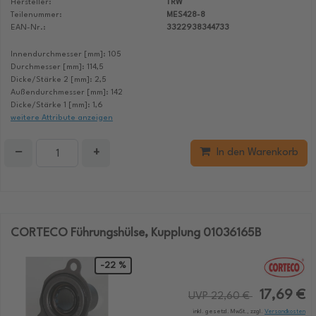
Hersteller:
TRW
Teilenummer:
MES428-8
EAN-Nr.:
3322938344733
Innendurchmesser [mm]: 105
Durchmesser [mm]: 114,5
Dicke/Stärke 2 [mm]: 2,5
Außendurchmesser [mm]: 142
Dicke/Stärke 1 [mm]: 1,6
weitere Attribute anzeigen
−
+
In den Warenkorb
CORTECO Führungshülse, Kupplung 01036165B
-22 %
17,69 €
UVP 22,60 €
inkl. gesetzl. MwSt., zzgl.
Versandkosten