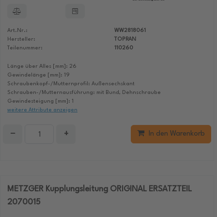
Art.Nr.:
WW2818061
Hersteller:
TOPRAN
Teilenummer:
110260
Länge über Alles [mm]: 26
Gewindelänge [mm]: 19
Schraubenkopf-/Mutternprofil: Außensechskant
Schrauben-/Mutternausführung: mit Bund, Dehnschraube
Gewindesteigung [mm]: 1
weitere Attribute anzeigen
−
+
In den Warenkorb
METZGER Kupplungsleitung ORIGINAL ERSATZTEIL
2070015