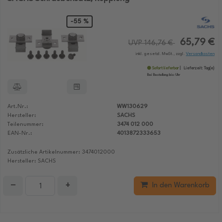
-55 %
65,79 €
UVP 146,76 €
inkl. gesetzl. MwSt., zzgl.
Versandkosten
Sofort lieferbar
Lieferzeit:
Tag(e)
Bei Bestellung bis:
Uhr
Art.Nr.:
WW130629
Hersteller:
SACHS
Teilenummer:
3474 012 000
EAN-Nr.:
4013872333653
Zusätzliche Artikelnummer: 3474012000
Hersteller: SACHS
−
+
In den Warenkorb