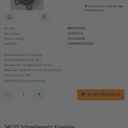
Sofort lieferbar
Lieferzeit:
Tag(e)
Bei Bestellung bis:
Uhr
Art.Nr.:
WW299618
Hersteller:
CORTECO
Teilenummer:
01036165B
EAN-Nr.:
3358960517029
Einbauposition: Eingang
Dicke/Stärke [mm]: 49,1
Zusatzinfo: mit Wellendichtring
Material: ACM (Polyacryl-Kautschuk)
Höhe 1 [mm]: 49,1
weitere Attribute anzeigen
−
+
In den Warenkorb
SACHS Schraubensatz, Kupplung