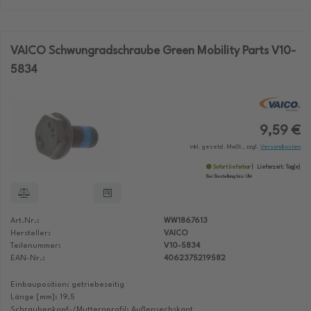
VAICO Schwungradschraube Green Mobility Parts V10-
5834
9,59 €
inkl. gesetzl. MwSt., zzgl.
Versandkosten
Sofort lieferbar
Lieferzeit:
Tag(e)
Bei Bestellung bis:
Uhr
Art.Nr.:
WW1867613
Hersteller:
VAICO
Teilenummer:
V10-5834
EAN-Nr.:
4062375219582
Einbauposition: getriebeseitig
Länge [mm]: 19,5
Schraubenkopf-/Mutternprofil: Außensechskant