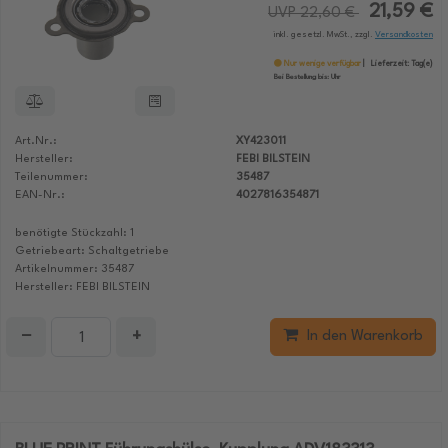
21,59 €
UVP 22,60 €
inkl. gesetzl. MwSt., zzgl.
Versandkosten
Nur wenige verfügbar
Lieferzeit:
Tag(e)
Bei Bestellung bis:
Uhr
Art.Nr.:
XY423011
Hersteller:
FEBI BILSTEIN
Teilenummer:
35487
EAN-Nr.:
4027816354871
benötigte Stückzahl: 1
Getriebeart: Schaltgetriebe
Artikelnummer: 35487
Hersteller: FEBI BILSTEIN
−
+
In den Warenkorb