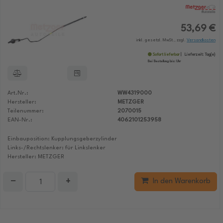
53,69 €
inkl. gesetzl. MwSt., zzgl.
Versandkosten
Sofort lieferbar
Lieferzeit:
Tag(e)
Bei Bestellung bis:
Uhr
Art.Nr.:
WW4319000
Hersteller:
METZGER
Teilenummer:
2070015
EAN-Nr.:
4062101253958
Einbauposition: Kupplungsgeberzylinder
Links-/Rechtslenker: für Linkslenker
Hersteller: METZGER
−
+
In den Warenkorb