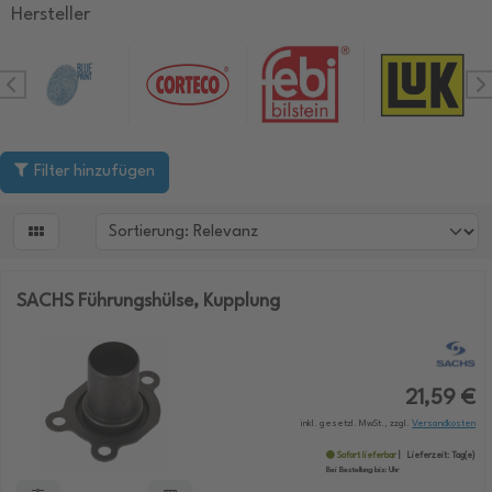
Hersteller
Filter hinzufügen

SACHS Führungshülse, Kupplung
21,59 €
inkl. gesetzl. MwSt., zzgl.
Versandkosten
Sofort lieferbar
Lieferzeit:
Tag(e)
Bei Bestellung bis:
Uhr