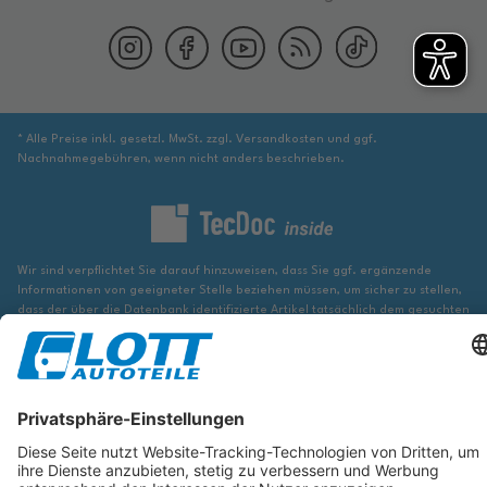
* Alle Preise inkl. gesetzl. MwSt. zzgl. Versandkosten und ggf.
Nachnahmegebühren, wenn nicht anders beschrieben.
Wir sind verpflichtet Sie darauf hinzuweisen, dass Sie ggf. ergänzende
Informationen von geeigneter Stelle beziehen müssen, um sicher zu stellen,
dass der über die Datenbank identifizierte Artikel tatsächlich dem gesuchten
entspricht und für das betreffende Automobil passt.
Die hier angezeigten Daten, insbesondere die gesamte Datenbank, dürfen
nicht kopiert werden. Es ist zu unterlassen, die Daten oder die gesamte
Datenbank ohne vorherige Zustimmung von TecDoc zu vervielfältigen, zu
verbreiten und/oder diese Handlungen durch Dritte ausführen zu lassen.
Ein Zuwiderhandeln stellt eine Urheberrechtsverletzung dar und wird
verfolgt.