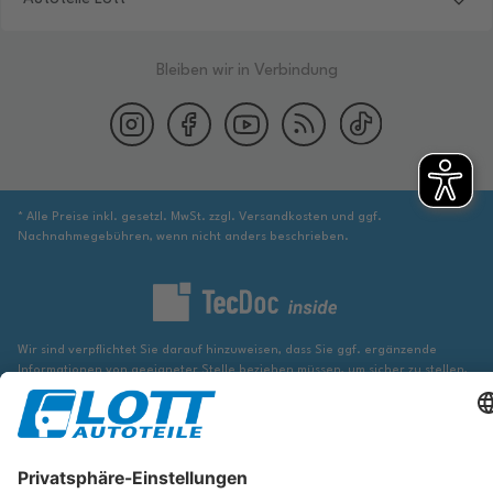
Bleiben wir in Verbindung
* Alle Preise inkl. gesetzl. MwSt. zzgl. Versandkosten und ggf.
Nachnahmegebühren, wenn nicht anders beschrieben.
Wir sind verpflichtet Sie darauf hinzuweisen, dass Sie ggf. ergänzende
Informationen von geeigneter Stelle beziehen müssen, um sicher zu stellen,
dass der über die Datenbank identifizierte Artikel tatsächlich dem gesuchten
entspricht und für das betreffende Automobil passt.
Die hier angezeigten Daten, insbesondere die gesamte Datenbank, dürfen
nicht kopiert werden. Es ist zu unterlassen, die Daten oder die gesamte
Datenbank ohne vorherige Zustimmung von TecDoc zu vervielfältigen, zu