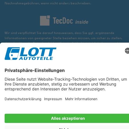
Nachnahmegebühren, wenn nicht anders beschrieben.
Wir sind verpflichtet Sie darauf hinzuweisen, dass Sie ggf. ergänzende
Informationen von geeigneter Stelle beziehen müssen, um sicher zu stellen,
dass der über die Datenbank identifizierte Artikel tatsächlich dem gesuchten
entspricht und für das betreffende Automobil passt.
Die hier angezeigten Daten, insbesondere die gesamte Datenbank, dürfen
nicht kopiert werden. Es ist zu unterlassen, die Daten oder die gesamte
Datenbank ohne vorherige Zustimmung von TecDoc zu vervielfältigen, zu
verbreiten und/oder diese Handlungen durch Dritte ausführen zu lassen.
Ein Zuwiderhandeln stellt eine Urheberrechtsverletzung dar und wird
verfolgt.