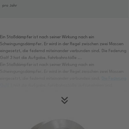
pro Jahr
Ein Stoßdämpfer ist nach seiner Wirkung nach ein
Schwingungsdämpfer. Er wird in der Regel zwischen zwei Massen
eingesetzt, die federnd miteinander verbunden sind. Die Federung
Golf 3 hat die Aufgabe, Fahrbahnstöße ...
Ein Stoßdämpfer ist nach seiner Wirkung nach ein
Schwingungsdämpfer. Er wird in der Regel zwischen zwei Massen
eingesetzt, die federnd miteinander verbunden sind.
Die Federung
Golf 3
hat die Aufgabe, Fahrbahnstöße aufzunehmen und
ungefederte Massen (Räder, Bremsscheiben etc.) möglichst schnell
wieder in die Ausgangsposition zu bringen. Dabei stützen sich die
Federn gegen die gefederten Massen (Karosserie, Triebwerk etc.)
ab und es entstehen Schwingungen, die der Stoßdämpfer rasch
und möglichst mit wenig Komforteinbußen für die Insassen
abbauen soll. Ein PKW mit totalem Dämpferdefekt schwingt endlos